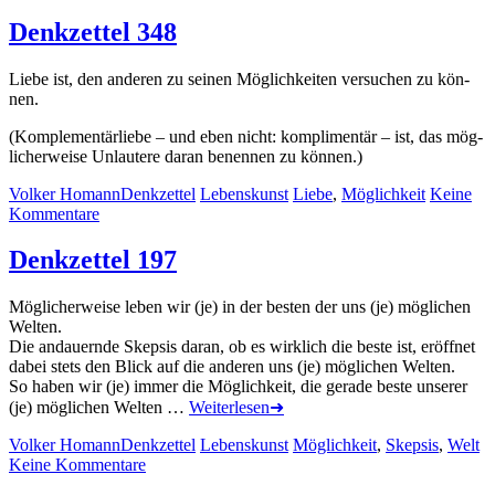
Zitat
71
Denkzettel 348
Lie­be ist, den an­de­ren zu sei­nen Mög­lich­kei­ten ver­su­chen zu kön­
nen.
(Kom­ple­men­tär­lie­be – und eben nicht: kom­pli­men­tär – ist, das mög­
li­cher­wei­se Un­lau­te­re dar­an be­nen­nen zu kön­nen.)
Autor
Rubrik
Kategorien
Lemmata
Volker Homann
Denkzettel
Lebenskunst
Liebe
,
Möglichkeit
Keine
zu
Kommentare
Denkzettel
348
Denkzettel 197
Mög­li­cher­wei­se le­ben wir (je) in der bes­ten der uns (je) mög­li­chen
Wel­ten.
Die an­dau­ern­de Skep­sis dar­an, ob es wirk­lich die bes­te ist, er­öff­net
da­bei stets den Blick auf die an­de­ren uns (je) mög­li­chen Wel­ten.
So ha­ben wir (je) im­mer die Mög­lich­keit, die ge­ra­de bes­te un­se­rer
(je) mög­li­chen Wel­ten …
Weiterlesen➜
Autor
Rubrik
Kategorien
Lemmata
Volker Homann
Denkzettel
Lebenskunst
Möglichkeit
,
Skepsis
,
Welt
zu
Keine Kommentare
Denkzettel