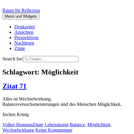
Springe
zum
Raum für Reflexion
Inhalt
Menü und Widgets
Denkzettel
Ansichten
Perspektiven
Nachlesen
Zitate
Search for:
Schlagwort:
Möglichkeit
Zitat 71
Al­les ist Wech­sel­wir­kung.
Ba­lance­ver­suchs­meis­te­run­gen sind des Men­schen Mög­lich­keit.
Jo­chen Kö­nig
Autor
Rubrik
Kategorien
Lemmata
Volker Homann
Zitate
Lebenskunst
Balance
,
Möglichkeit
,
zu
Wechselwirkung
Keine Kommentare