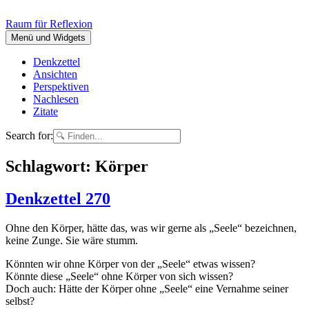
Springe
zum
Raum für Reflexion
Inhalt
Menü und Widgets
Denkzettel
Ansichten
Perspektiven
Nachlesen
Zitate
Search for:
Schlagwort:
Körper
Denkzettel 270
Oh­ne den Kör­per, hät­te das, was wir ger­ne als „See­le“ be­zeich­nen,
kei­ne Zun­ge. Sie wä­re stumm.
Könn­ten wir oh­ne Kör­per von der „See­le“ et­was wis­sen?
Könn­te die­se „See­le“ oh­ne Kör­per von sich wis­sen?
Doch auch: Hät­te der Kör­per oh­ne „See­le“ ei­ne Ver­nah­me sei­ner
selbst?