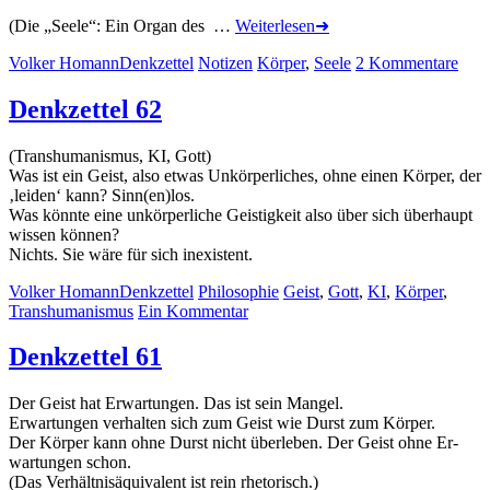
(Die „See­le“: Ein Or­gan des …
Weiterlesen➜
Autor
Rubrik
Kategorien
Lemmata
Volker Homann
Denkzettel
Notizen
Körper
,
Seele
2 Kommentare
Denkzettel 62
(Trans­hu­ma­nis­mus, KI, Gott)
Was ist ein Geist, al­so et­was Un­kör­per­li­ches, oh­ne ei­nen Kör­per, der
‚lei­den‘ kann? Sinn(en)los.
Was könn­te ei­ne un­kör­per­li­che Geis­tig­keit al­so über sich über­haupt
wis­sen kön­nen?
Nichts. Sie wä­re für sich in­exis­tent.
Autor
Rubrik
Kategorien
Lemmata
Volker Homann
Denkzettel
Philosophie
Geist
,
Gott
,
KI
,
Körper
,
Transhumanismus
Ein Kommentar
Denkzettel 61
Der Geist hat Er­war­tun­gen. Das ist sein Man­gel.
Er­war­tun­gen ver­hal­ten sich zum Geist wie Durst zum Kör­per.
Der Kör­per kann oh­ne Durst nicht über­le­ben. Der Geist oh­ne Er­
war­tun­gen schon.
(Das Ver­hält­nis­äqui­va­lent ist rein rhe­to­risch.)